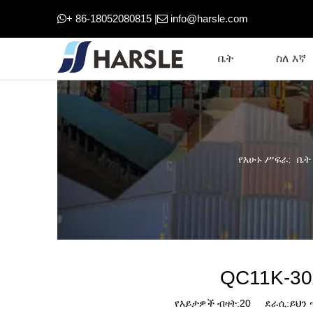
+ 86-18052080815 |
info@harsle.com


ቤት
ስለ እኛ
የአሁኑ ሥፍራ:
ቤት
QC11K-30
የእይታዎች ብዛት:
20
ደራሲ:ይህን ጣ