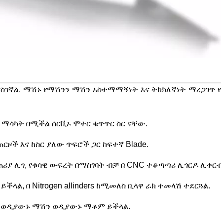
 ያስገኛል. ማሽኑ የማሽንን ማሽን አስተማማኝነት እና ትክክለኛነት ማረጋገጥ
 ማሳካት በሚችል ሰርቪኦ ሞተር ቁጥጥር ስር ናቸው.
ርዞች እና ከስር ያለው ጥፍሮች ጋር ከፍተኛ Blade.
ሪያ ሊጎ, የቁሳዊ ውፍረት በማስገባት ብቻ በ CNC ተቆጣጣሪ ሊጎርዶ ሊቀርብ
ላል, በ Nitrogen allinders ከሚመለስ ቢላዋ ራክ ተመላሽ ተደርጓል.
 ጋር ወዲያውኑ ማሽን ወዲያውኑ ማቆም ይችላል.