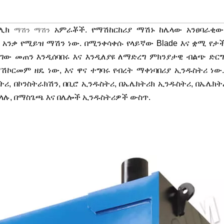
ድሮሊክ
አምራቾች. የማሽከርከሪያ ማሽኑ ከሌላው አንፀባራቂው
ማሽን ማሽን
 አንቃ የሚይዝ ማሽን ነው. በሚንቀሳቀሱ የላይኛው Blade እና ቋሚ የታ
ገው መጠን እንዲሰባበሩ እና እንዲለያዩ ለማድረግ ምክንያታዊ ብልጭ ድር
ማሽኮርመም ዘዴ ነው, እና ዋና ተግባሩ የብረት ማቀነባበሪያ ኢንዱስትሪ ነው
ሪ, በኮንስትራክሽን, በቢሮ ኢንዱስትሪ, በኤሌክትሪክ ኢንዱስትሪ, በኤሌክትሪ
ላሉ, በማስጌጫ እና በሌሎች ኢንዱስትሪዎች ውስጥ.