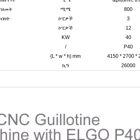
ርዝመት
ሚሜ
800
ብዛት
ኮፒዎች
3
ኮፒዎች
12
KW
40
/
P40
(L * w * h) mm
4150 * 2700 *
ኪግ
26000