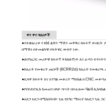
ዋና ዋና ባህሪዎች
●
የተዘበራረቀ የ eld ልሽን ማሽን መዋቅር ከፍተኛ ድብርት
በማሽኑ በተመልካቹ ሶፍትዌር ውስጥ ነው.
●
ለባግሬጋር መሪዎቹ ከፍተኛ ትክክለኛነት እና ፈጣን ፍጥነትን
●
ከአራት የመቁረጥ ጠርዞች (6CRR2si) ከአራት የመቁረጫ ጠ
●
ቢላዋ ክፍተት እና አንግል መቆረጥ ማእከል በ CNC መቆጣጠ
●
የሃይድሮሊክ ከመጠን በላይ ጭነት በተፈፀሙ ቫልቭ ሊከላከል ይች
●
አደጋ አደጋ በሚከሰትበት ጊዜ የእግር ማዞሪያ ከአደጋ ጊዜ