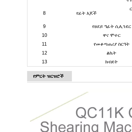
8
የፊት እጆች
9
የፀደይ ግፊት ሲሊንደር
10
ዋና ሞተር
11
የመቆጣጠሪያ ስርዓት
12
ልኬት
13
ክብደት
የምርት ዝርዝሮች