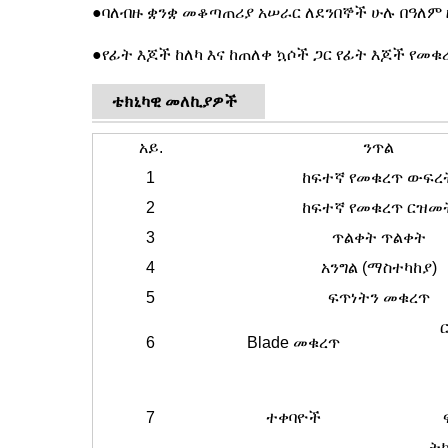
●
ባለብዙ ቋንቋ መቆጣጠሪያ አሠራር ለደንበኞች ሁሉ በዓለም ዙ
●
የፊት እጆች ከለካ እና ከጠለቀ ኳሶች ጋር የፊት እጆች የመ
ቴክኒካዊ መለኪያዎች
አይ.
ንጥል
1
ከፍተኛ የመቁረጥ ውፍረ
2
ከፍተኛ የመቁረጥ ርዝመ
3
ጥልቀት ጥልቀት
4
አንግል (ማስተካከያ)
5
ፍጥነትን መቁረጥ
6
Blade መቁረጥ
7
ተቀባዮች
ት