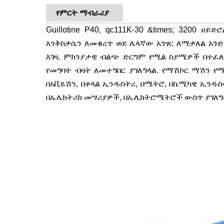
የምርት ማብራሪያ
Guillotine P40, qc111K-30 &times; 3200 ሀይ
እንቅስቃሴን ለመቁረጥ ወደ ሌላኛው አንፃር ለማቃለል አንድ
እገዛ, ምክንያታዊ ብልጭ ድርግም የሚል ስያሜዎች በተፈለ
የመግባት ብዛት ለመተግበር ያገለግላል. የማሽኮር ማሽን የ
በአቪዬሽን, በቀላል ኢንዱስትሪ, በሜትሮ, በኬሚካዊ ኢንዱስት
በኤሌክትሪክ መሣሪያዎች, በኤሌክትሮሜትሮች ውስጥ ያገለግ