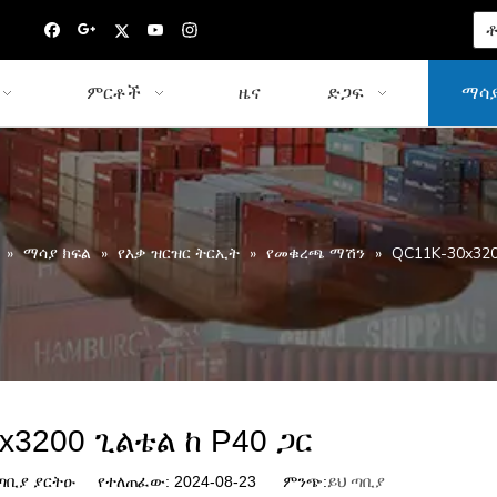
ቶ
ምርቶች
ዜና
ድጋፍ
ማሳያ
»
ማሳያ ክፍል
»
የእቃ ዝርዝር ትርኢት
»
የመቁረጫ ማሽን
»
QC11K-30x320
x3200 ጊልቴል ከ P40 ጋር
ቢያ ያርትዑ የተለጠፈው: 2024-08-23 ምንጭ:
ይህ ጣቢያ