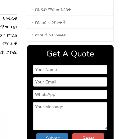
የቪዲዮ ማዕከለ-ስዕላት
 አንፃራዊ
የፈጠራ ትዕይንቶች
ችኛው ባዶ
የደንበኛ ግብረመልስ
ግም የሚል
. ምርቶች
Get A Quote
ክ ኃይል,
Submit
Reset