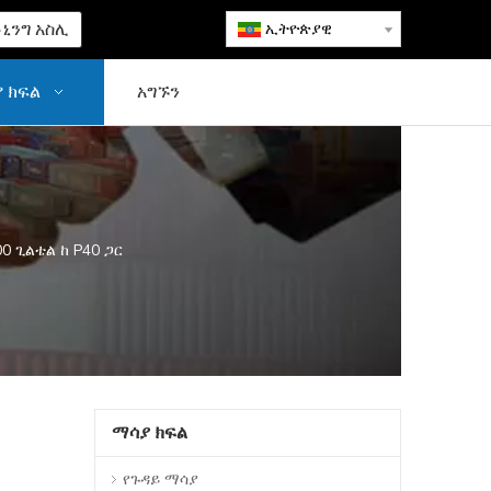
ኒንግ አስሊ
ኢትዮጵያዊ
 ክፍል
አግኙን
0 ጊልቴል ከ P40 ጋር
ማሳያ ክፍል
የጉዳይ ማሳያ