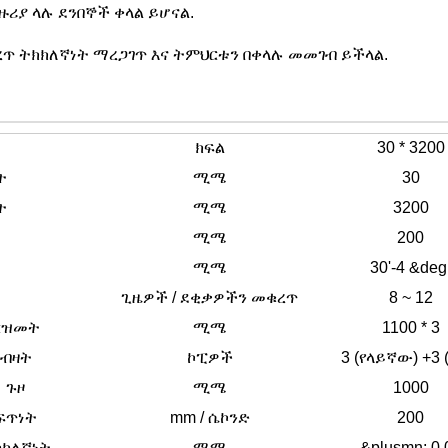
ሪያ ላሉ ደንበኞች ቀላል ይሆናል.
ቁረጥ ትክክለኛነት ማረጋገጥ እና ትምህርቱን በቀላሉ መመገብ ይችላል.
ክፍል
30 * 3200
ት
ሚሜ
30
ት
ሚሜ
3200
ሚሜ
200
ሚሜ
30'-4 &deg
ጊዜዎች / ደቂቃዎችን መቁረጥ
8 ~ 12
ርዝመት
ሚሜ
1100 * 3
ብዛት
ኮፒዎች
3 (የላይኛው) +3 
ጉዞ
ሚሜ
1000
ፍጥነት
mm / ሴኮንድ
200
ክክለኛነት
ሚሜ
&plusmn; 0.