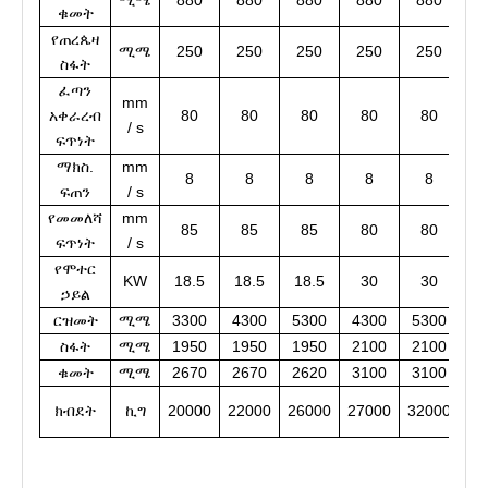
ሚሜ
880
880
880
880
880
8
ቁመት
የጠረጴዛ
ሚሜ
250
250
250
250
250
2
ስፋት
ፈጣን
mm
አቀራረብ
80
80
80
80
80
/ s
ፍጥነት
ማክስ.
mm
8
8
8
8
8
ፍጠን
/ s
የመመለሻ
mm
85
85
85
80
80
ፍጥነት
/ s
የሞተር
KW
18.5
18.5
18.5
30
30
ኃይል
ርዝመት
ሚሜ
3300
4300
5300
4300
5300
6
ስፋት
ሚሜ
1950
1950
1950
2100
2100
2
ቁመት
ሚሜ
2670
2670
2620
3100
3100
3
ክብደት
ኪግ
20000
22000
26000
27000
32000
38