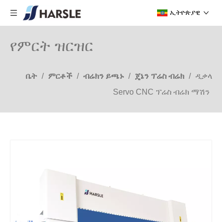
ኢትዮጵያዊ
የምርት ዝርዝር
ቤት
/
ምርቶች
/
ብሬክን ይጫኑ
/
ጄኔን ፕሬስ ብሬክ
/
ዲቃላ
Servo CNC ፕሬስ ብሬክ ማሽን