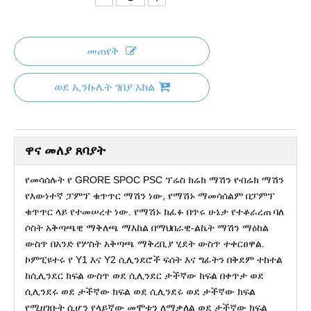
መጠየቅ
ወደ ኢንኩሌት ገበያ አክል
ዋና መለያ ጸባያት
የመሳሰሉት የ GRORE SPOC PSC ፕሬስ ክሬክ ማሽን የብሬክ ማሽን
የእውነተኛ ፓምፕ ቁጥጥር ማሽን ነው, የማሽኑ ማመሳሰልም በፓምፕ
ቁጥጥር ላይ የተመሠረተ ነው. የማሽኑ ክፈፉ በጥሩ ሁኔታ የተቆራረጠ ባለ
ሶስት አቅጣጫዊ ማቅለጫ ማእከል በማህበራዊ-ልኬት ማሽን ማዕከል
ውስጥ በአንድ የሦስት አቅጣጫ ማቅረቢያ ሂደት ውስጥ ተቀርፀዋል.
ኮምፒዩተሩ የ Y1 እና Y2 ሲሊንደሮች ፍሰት እና ግፊትን በቅደም ተከተል
ከሲሊንደር ክፍል ውስጥ ወደ ሲሊንደር ታችኛው ክፍል በቀጥታ ወደ
ሲሊንደሩ ወደ ታችኛው ክፍል ወደ ሲሊንደሩ ወደ ታችኛው ክፍል
የሚዘገቡት ሲሆን የላይኛው መሞቱን ለማቃለል ወደ ታችኛው ክፍል