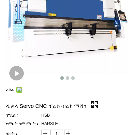
አጋራ:
ዲቃላ Servo CNC ፕሬስ ብሬክ ማሽን
ሞዴል：
HSB
የምርት ስም ምርት：
HARSLE
ብዛት：