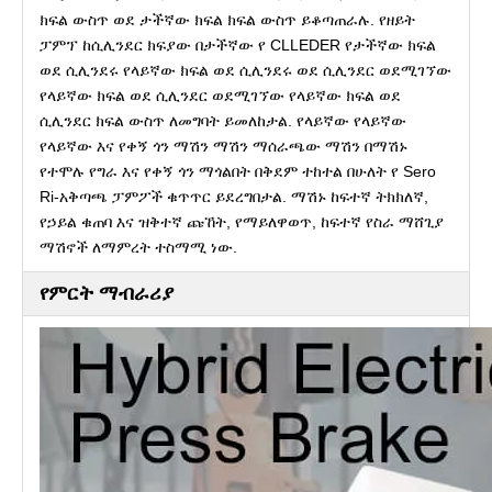
ክፍል ውስጥ ወደ ታችኛው ክፍል ክፍል ውስጥ ይቆጣጠራሉ. የዘይት
ፓምፕ ከሲሊንደር ክፍያው በታችኛው የ CLLEDER የታችኛው ክፍል
ወደ ሲሊንደሩ የላይኛው ክፍል ወደ ሲሊንደሩ ወደ ሲሊንደር ወደሚገኘው
የላይኛው ክፍል ወደ ሲሊንደር ወደሚገኘው የላይኛው ክፍል ወደ
ሲሊንደር ክፍል ውስጥ ለመግባት ይመለከታል. የላይኛው የላይኛው
የላይኛው እና የቀኝ ጎን ማሽን ማሽን ማሰራጫው ማሽን በማሽኑ
የተሞሉ የግራ እና የቀኝ ጎን ማጎልበት በቅደም ተከተል በሁለት የ Sero
Ri-አቅጣጫ ፓምፖች ቁጥጥር ይደረግበታል. ማሽኑ ከፍተኛ ትክክለኛ,
የኃይል ቁጠባ እና ዝቅተኛ ጩኸት, የማይለዋወጥ, ከፍተኛ የስራ ማሸጊያ
ማሽኖች ለማምረት ተስማሚ ነው.
የምርት ማብራሪያ