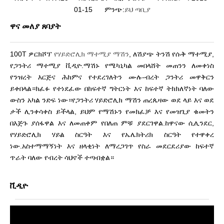
01-15 ምንጭ:
ይህ ጣቢያ
ዋና መለያ ጸባያት
100T ዎርክሾፕ
የሃይድሮሊክ ማተሚያ ማሽን
, ለሽያጭ ትንሽ የሱቅ ማተሚያ,
የጋንትሪ ማተሚያ ቪዲዮ.ማሽኑ የሜካኒካል መበላሸት መጠንን ለመቀነስ
የንዝረት እርጅና ሕክምና የተደረገለትን ሙሉ-ብረት ጋንትሪ መዋቅርን
ይቀበላል።ክፈፉ የተነደፈው በከፍተኛ ግትርነት እና ከፍተኛ ትክክለኛነት ባለው
ውስን አካል ንድፍ ነው።የጋንትሪ ሃይድሮሊክ ማሽን ጠረጴዛው ወደ ላይ እና ወደ
ታች ሊንቀሳቀስ ይችላል, ይህም የማሽኑን የመክፈቻ እና የመዝጊያ ቁመትን
በእጅጉ ያሰፋዋል እና ለመጠቀም የበለጠ ምቹ ያደርገዋል.ከዋናው ሲሊንደር,
የሃይድሮሊክ ሃይል ስርዓት እና የኤሌክትሪክ ስርዓት የተዋቀረ
ነው.አስተማማኝነት እና ዘላቂነት ለማረጋገጥ የስራ መደርደሪያው ከፍተኛ
ጥራት ባለው የብረት ሳህኖች ተጣብቋል።
ቪዲዮ