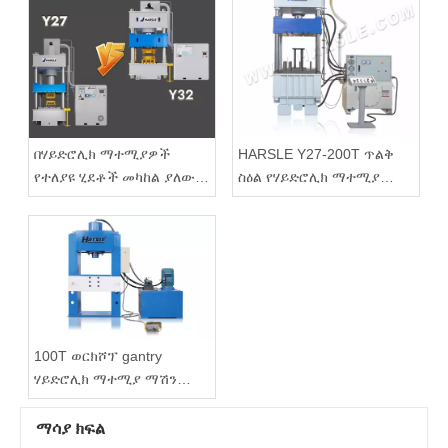
በሃይድሮሊክ ማተሚያዎች
HARSLE Y27-200T ጥልቅ
የተለያዩ ሂደቶች መካከል ያለው
ስዕል የሃይድሮሊክ ማተሚያ
ልዩነት
ማሽን
100T ወርክሾፕ gantry
ሃይድሮሊክ ማተሚያ ማሽን
ቪዲዮ
ማሳያ ክፍል