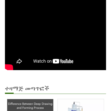
ተዛማጅ መጣጥፎች