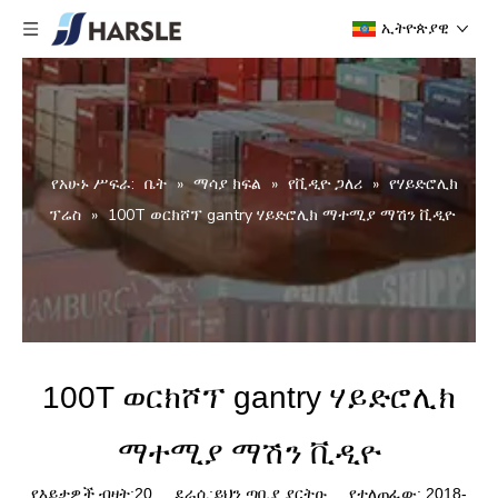
ኢትዮጵያዊ
የአሁኑ ሥፍራ:
ቤት
»
ማሳያ ክፍል
»
የቪዲዮ ጋለሪ
»
የሃይድሮሊክ
ፕሬስ
»
100T ወርክሾፕ gantry ሃይድሮሊክ ማተሚያ ማሽን ቪዲዮ
100T ወርክሾፕ gantry ሃይድሮሊክ
ማተሚያ ማሽን ቪዲዮ
የእይታዎች ብዛት:
20
ደራሲ:ይህን ጣቢያ ያርትዑ የተለጠፈው: 2018-