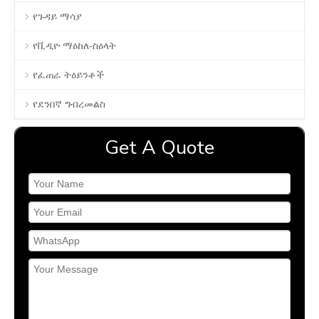
የጉዳይ ማሳያ
የቪዲዮ ማዕከለ-ስዕላት
የፈጠራ ትዕይንቶች
የደንበኛ ግብረመልስ
Get A Quote