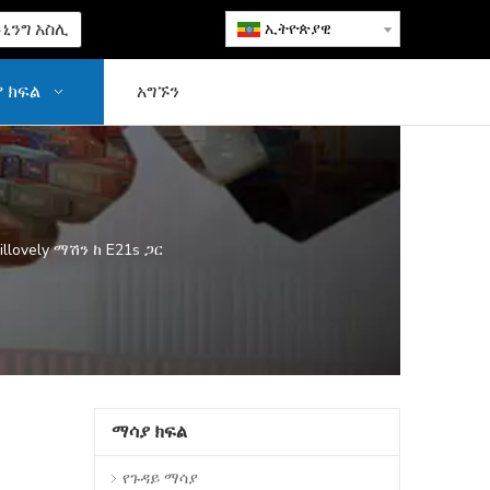
ኒንግ አስሊ
ኢትዮጵያዊ
 ክፍል
አግኙን
illovely ማሽን ከ E21s ጋር
ማሳያ ክፍል
የጉዳይ ማሳያ