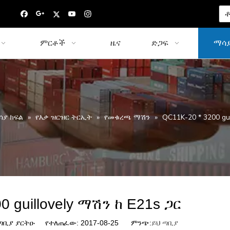
ቶ
ምርቶች
ዜና
ድጋፍ
ማሳያ
ሳያ ክፍል
»
የእቃ ዝርዝር ትርኢት
»
የመቁረጫ ማሽን
»
QC11K-20 * 3200 gu
0 guillovely ማሽን ከ E21s ጋር
ቢያ ያርትዑ የተለጠፈው: 2017-08-25 ምንጭ:
ይህ ጣቢያ