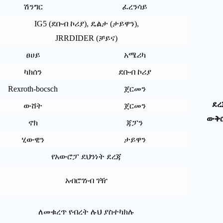
ሽንግር
ፈረንሳይ
IG5 (ደቡብ ኮሪያ), ዴልታ (ታይዋን),
JRRDIDER (ቻይና)
ፀሀይ
አሜሪካ
ካክሰን
ደቡብ ኮሪያ
Rexroth-bocsch
ጀርመን
ደረ
ውሸት
ጀርመን
ውቅ
ኖክ
ጃፓን
ሂውዊን
ታይዋን
የአውሮፓ ደህንነት ደረጃ
አብሮገነብ ገዥ
ለመቁረጥ የብረት ሉህ ያስተካክሉ