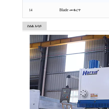
Blade መቁረጥ
14
ስዕል አሳይ