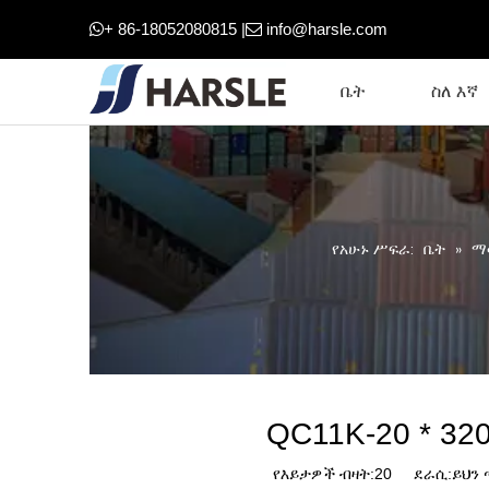
+ 86-18052080815 |
info@harsle.com


ቤት
ስለ እኛ
የአሁኑ ሥፍራ:
ቤት
»
ማ
QC11K-20 * 320
የእይታዎች ብዛት:
20
ደራሲ:ይህን ጣ