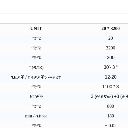
UNIT
20 * 3200
ሚሜ
20
ሚሜ
3200
ሚሜ
200
° (ዲግሪ)
30'- 3 °
ጊዜዎች / ደቂቃዎችን መቁረጥ
12-20
ሚሜ
1100 * 3
ኮፒዎች
3 (የላይኛው) +3 (ታ
ሚሜ
800
mm / ሴኮንድ
180
ሚሜ
± 0.02