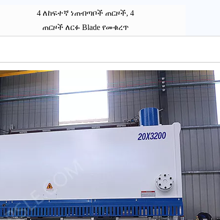
4
ለከፍተኛ ነጠብጣቦች ጠርዞች, 4
ጠርዞች ለርፉ Blade የመቁረጥ