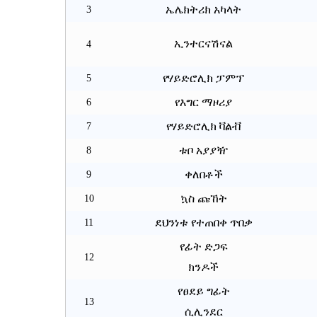
ኤሌክትሪክ
አካላት
3
ኢንተርናሽናል
4
የሃይድሮሊክ ፓምፕ
5
የእግር ማዞሪያ
6
የሃይድሮሊክ ቫልቭ
7
ቱቦ አያያዥ
8
ቀለበቶች
9
ኳስ ጩኸት
10
ደህንነቱ የተጠበቀ ጥበቃ
11
የፊት ድጋፍ
12
ክንዶች
የፀደይ ግፊት
13
ሲሊንደር