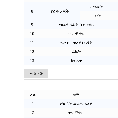
ርዝመት
8
የፊት እጆች
ብዛት
9
የፀደይ ግፊት ሲሊንደር
10
ዋና ሞተር
11
የመቆጣጠሪያ ስርዓት
12
ልኬት
13
ክብደት
ውቅሮች
አይ.
ስም
የስርዓት መቆጣጠሪያ
1
ዋና ሞተር
2