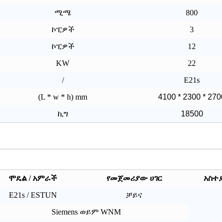
ሚሜ
800
ኮፒዎች
3
ኮፒዎች
12
KW
22
/
E21s
(L * w * h) mm
4100 * 2300 * 270
ኪግ
18500
ሞዴል / አምራች
የመጀመሪያው ሀገር
አስተ
E21s / ESTUN
ቻይና
Siemens ወይም WNM