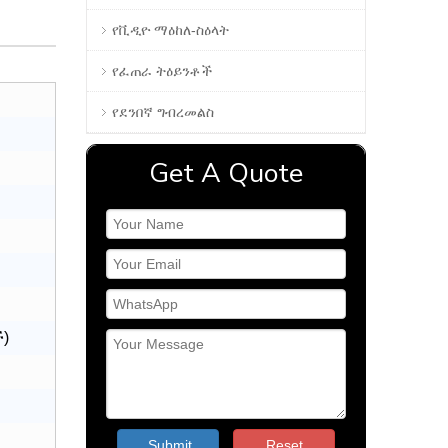
የቪዲዮ ማዕከለ-ስዕላት
የፈጠራ ትዕይንቶች
የደንበኛ ግብረመልስ
Get A Quote
ች)
Submit
Reset