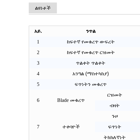
ልዩነቶች
አይ.
ንጥል
1
ከፍተኛ የመቁረጥ ውፍረት
2
ከፍተኛ የመቁረጥ ርዝመት
3
ጥልቀት ጥልቀት
4
አንግል (ማስተካከያ)
5
ፍጥነትን መቁረጥ
ርዝመት
6
Blade መቁረጥ
ብዛት
ጉዞ
7
ተቀባዮች
ፍጥነት
ትክክለኛነት