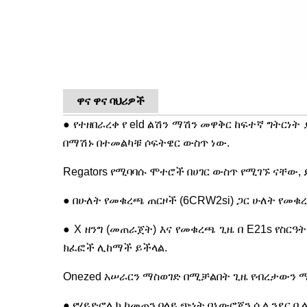
ዋና ዋና ባህሪዎች
● የተዘበራረቀ የ eld ልሽን ማሽን መዋቅር ከፍተኛ ግትርነ
በማሽኑ በተመልካቹ ሶፍትዌር ውስጥ ነው.
Regators የሚባባሱ ሞተሮች በሀገር ውስጥ የሚገኙ ናቸው, ይ
● በሁለት የመቁረጫ ጠርዞች (6CRW2si) ጋር ሁለት የመቁ
● X ዘንግ (መጠራጀት) እና የመቁረጫ ጊዜ በ E21s የስ
ክፈፎች ሊከማች ይችላል.
Onezed አሠራርን ማስወገድ በሚቻልበት ጊዜ የብረታውን 
● የሃይድሮሊክ ከመጠን በላይ ጭነት በኒውሮጂን ሲሊንደር ቢ