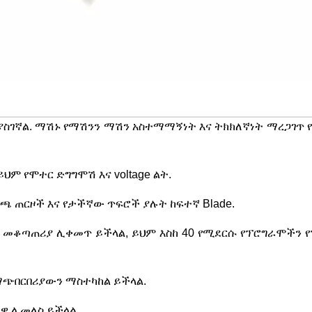
ት ያስገኛል. ማሽኑ የማሽንን ማሽን አስተማማኝነት እና ትክክለኛነት ማረጋገጥ
ህም የሞተር ድግግሞሽ እና voltage ልት.
ረጫ ጠርዞች እና የታችኛው ጥፍሮች ያሉት ከፍተኛ Blade.
ርዓት መቆጣጠሪያ ሊቀመጥ ይችላል, ይህም እስከ 40 የሚደርሱ የፕሮግራሞችን 
ማጭበርበሪያውን ማስተካከል ይችላል.
ላዋ ሊመለስ ይችላል.