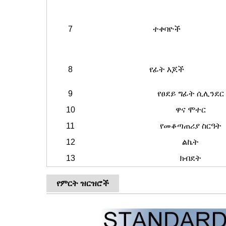
7
ተቀባዮች
8
የፊት እጆች
9
የፀደይ ግፊት ሲሊንደር
10
ዋና ሞተር
11
የመቆጣጠሪያ ስርዓት
12
ልኬት
13
ክብደት
የምርት ዝርዝሮች