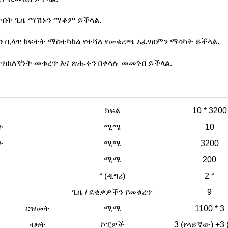
ሰትበት ጊዜ ማሽኑን ማቆም ይችላል.
 ቢላዋ ክፍተት ማስተካከል የተሻለ የመቁረጫ አፈፃፀምን ማሳካት ይችላል.
ት ትክክለኛነት መቁረጥ እና ጽሑፉን በቀላሉ መመገብ ይችላል.
ክፍል
10 * 3200
ት
ሚሜ
10
ት
ሚሜ
3200
ሚሜ
200
° (ዲግሪ)
2 °
ጊዜ / ደቂቃዎችን የመቁረጥ
9
ርዝመት
ሚሜ
1100 * 3
ብዛት
ኮፒዎች
3 (የላይኛው) +3