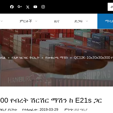
ቶ
ምርቶች
ዜና
ድጋፍ
ማሳያ
ክፍል
»
የእቃ ዝርዝር ትርኢት
»
የመቁረጫ ማሽን
»
QC12K-10x30x30x300 
00 የብረት ሽርሽር ማሽን ከ E21s ጋር
ቢያ ያርትዑ የተለጠፈው: 2019-03-29 ምንጭ:
ይህ ጣቢያ