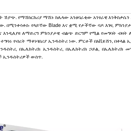
 ብረት ሽያጭ. የማሽከርከሪያ ማሽኑ ከሌላው አንፀባራቂው አንፃራዊ እንቅስቃሴ
ው. በሚንቀሳቀሱ የላይኛው Blade እና ቋሚ የታችኛው ባዶ እገዛ, ምክንያ
ና እንዲለያዩ ለማድረግ ምክንያታዊ ብልጭ ድርግም የሚል የመግባት ብዛት 
 ተግባሩ የብረት ማቀነባበሪያ ኢንዱስትሪ ነው. ምርቶች በአቪዬሽን, በቀላል 
ንዱስትሪ, በኤሌክትሪክ ኢንዱስትሪ, በኤሌክትሪክ ኃይል, በኤሌክትሪክ መ
ች ኢንዱስትሪዎች ውስጥ.