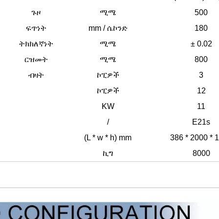
ጉዞ
ሚሜ
500
ፍጥነት
mm / ሴኮንድ
180
ትክክለኛነት
ሚሜ
± 0.02
ርዝመት
ሚሜ
800
ብዛት
ኮፒዎች
3
ኮፒዎች
12
KW
11
/
E21s
(L * w * h) mm
386 * 2000 * 
ኪግ
8000