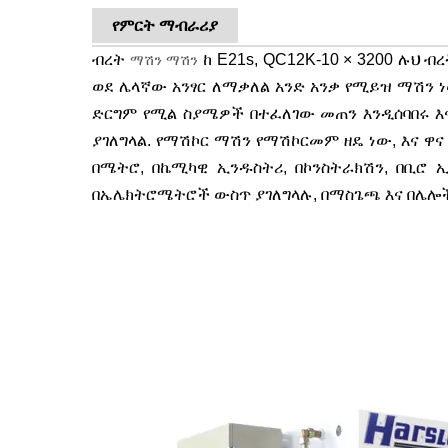
የምርት ማብራሪያ
ብረት
ከ E21s, QC12K-10 × 3200 ሉህ
ማሽን ማሽን
ወደ ሌላኛው አንፃር ለማቃለል አንድ አንቃ የሚይዝ ማሽን ነ
ድርግም የሚል ስያሜዎች በተፈለገው መጠን እንዲሰባበሩ እ
ያገለግላል. የማሽኮር ማሽን የማሽኮርመም ዘዴ ነው, እና ዋና
በሜትሮ, በኬሚካዊ ኢንዱስትሪ, በኮንስትራክሽን, በቢሮ ኢ
በኤሌክትሮሜትሮች ውስጥ ያገለግላሉ, በማስጌጫ እና በሌሎ