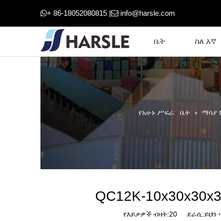
+ 86-18052080815 |
info@harsle.com


ቤት
ስለ እኛ
የአሁኑ ሥፍራ:
ቤት
»
ማሳያ 
QC12K-10x30x30x3
የእይታዎች ብዛት:
20
ደራሲ:ይህን ጣ