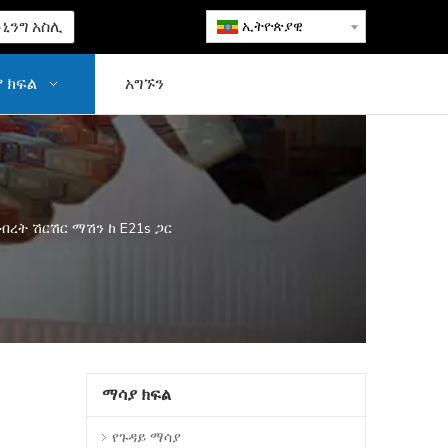
ኒንግ አስሊ
ኢትዮጵያዊ
 ክፍል
አግኙን
የብረት ሽርሽር ማሽን ከ E21s ጋር
ማሳያ ክፍል
የጉዳይ ማሳያ