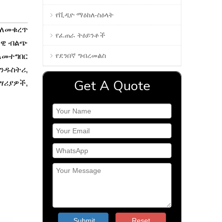
የቪዲዮ ማዕከለ-ስዕላት
ን ለመቁረጥ
የፈጠራ ትዕይንቶች
ታዊ ብልጭ
የደንበኛ ግብረመልስ
ለመተግበር
ኢንዱስትሪ,
Get A Quote
ሣሪያዎች,
Submit
Reset