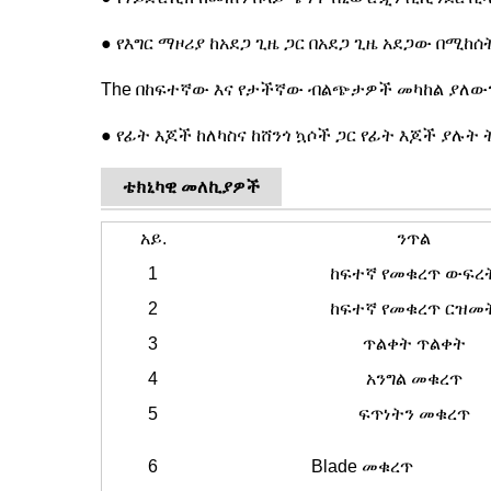
● የእግር ማዞሪያ ከአደጋ ጊዜ ጋር በአደጋ ጊዜ አደጋው በሚከ
The በከፍተኛው እና የታችኛው ብልጭታዎች መካከል ያለውን
● የፊት እጆች ከለካስና ከሸንጎ ኳሶች ጋር የፊት እጆች ያሉ
ቴክኒካዊ መለኪያዎች
አይ.
ንጥል
1
ከፍተኛ የመቁረጥ ውፍረ
2
ከፍተኛ የመቁረጥ ርዝመ
3
ጥልቀት ጥልቀት
4
አንግል መቁረጥ
5
ፍጥነትን መቁረጥ
6
Blade መቁረጥ