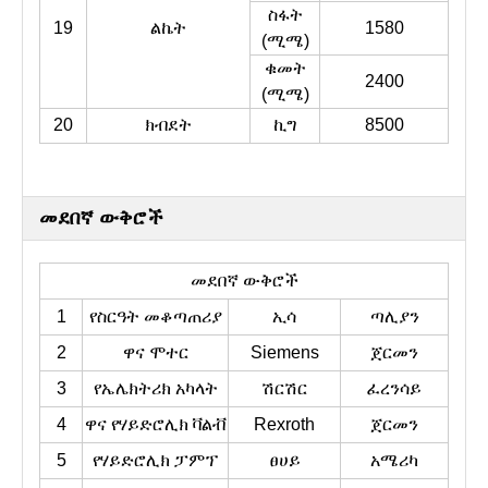
ስፋት
19
ልኬት
1580
(ሚሜ)
ቁመት
2400
(ሚሜ)
20
ክብደት
ኪግ
8500
መደበኛ ውቅሮች
መደበኛ ውቅሮች
1
የስርዓት መቆጣጠሪያ
ኢሳ
ጣሊያን
2
ዋና ሞተር
Siemens
ጀርመን
3
የኤሌክትሪክ አካላት
ሽርሽር
ፈረንሳይ
4
ዋና የሃይድሮሊክ ቫልቭ
Rexroth
ጀርመን
5
የሃይድሮሊክ ፓምፕ
ፀሀይ
አሜሪካ