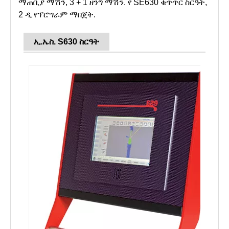
ማጠቢያ ማሽን, 3 + 1 ዘንግ ማሽን. የ SE630 ቁጥጥር ስርዓት,
2 ዲ የፕሮግራም ማበጀት.
ኢ.ኤስ. S630 ስርዓት