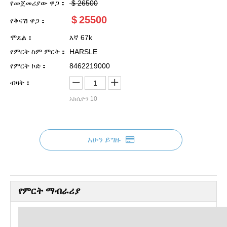
የመጀመሪያው ዋጋ：
$
26500
$
25500
የቅናሽ ዋጋ：
ሞዴል：
እኛ 67k
የምርት ስም ምርት：
HARSLE
የምርት ኮድ：
8462219000
ብዛት：
አክሲዮን
10
አሁን ይግዙ
የምርት ማብራሪያ