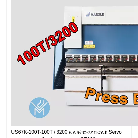
US67K-100T-100T / 3200 ኤሌክትሮ-ሃይድሮሊክ Servo