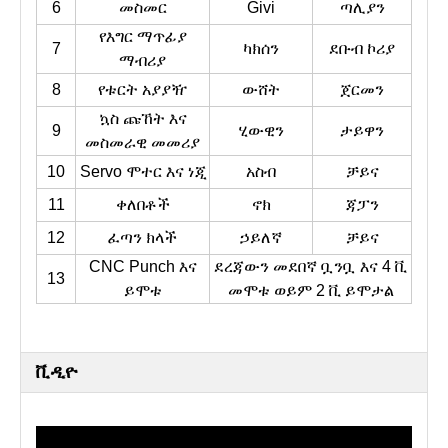
6
መስመር
Givi
ጣሊያን
የእግር ማጥፊያ
7
ካክሰን
ደቡብ ኮሪያ
ማብሪያ
8
የቱርት አያያዥ
ውሸት
ጀርመን
ኳስ ጩኸት እና
9
ሂውዊን
ታይዋን
መስመራዊ መመሪያ
10
Servo ሞተር እና ነጂ
አስብ
ቻይና
11
ቀለበቶች
ኖክ
ጃፓን
12
ፈጣን ክላች
ኃይለኛ
ቻይና
CNC Punch እና
ደረጃውን መደበኛ ቧንቧ እና 4 ቪ
13
ይሞቱ
መሞቱ ወይም 2 ቪ ይሞታል
ቪዲዮ