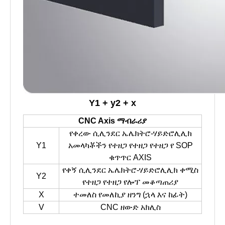
Y1 + y2 + x
CNC Axis ማብራሪያ
የቀረው ሲሊንደር ኤሌክትሮ-ሃይድሮሊሊክ
Y1
አመላካቾችን የተዘጋ የተዘጋ የተዘጋ የ SOP
ቁጥጥር AXIS
የቀኝ ሲሊንደር ኤሌክትሮ-ሃይድሮሊሊክ ቀሚስ
Y2
የተዘጋ የተዘጋ የሎፕ መቆጣጠሪያ
X
ተመለስ የመለኪያ ዘንግ (ኋላ እና ከፊት)
V
CNC ዘውድ አክሊስ