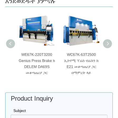
እንደወደዱት ያምናሉ
6000
WE67K-220T3200
WC67K-63T2500
WE6
 DA58T
Genius Press Brake ከ
ኢኮኖሚ ፕሬስ ብሬክን ከ
ስማርት
DELEM DA69S
E21 መቆጣጠሪያ ጋር
ዘንግ እ
መቆጣጠሪያ ጋር
በማምረት ላይ
Product Inquiry
Subject