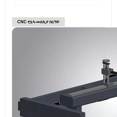
CNC የኋላ-መለኪያ ስርዓት