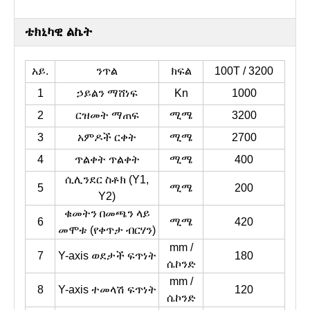
ቴክኒካዊ ልኬት
አይ.
ንጥል
ክፍል
100T / 3200
1
ኃይልን ማሸነፍ
Kn
1000
2
ርዝመት ማጠፍ
ሚሜ
3200
3
አምዶች ርቀት
ሚሜ
2700
4
ጥልቀት ጥልቀት
ሚሜ
400
ሲሊንደር ስቶክ (Y1,
5
ሚሜ
200
Y2)
ቁመትን በመጫን ላይ
6
ሚሜ
420
መሞቱ (የቀጥታ ብርሃን)
mm /
7
Y-axis ወደታች ፍጥነት
180
ሴኮንድ
mm /
8
Y-axis ተመላሽ ፍጥነት
120
ሴኮንድ