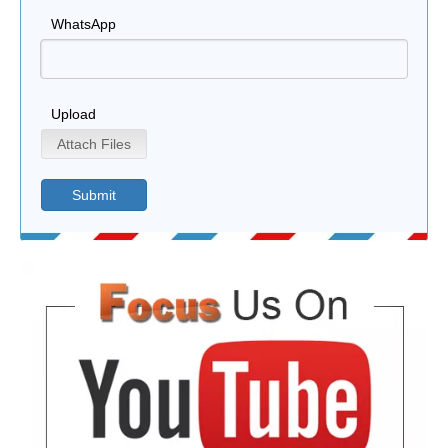
WhatsApp
Upload
Attach Files
Submit