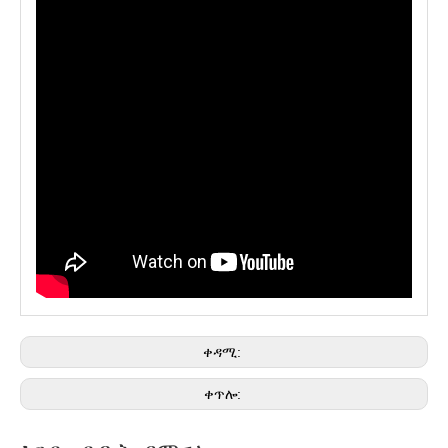
ቀዳሚ:
ቀጥሎ: