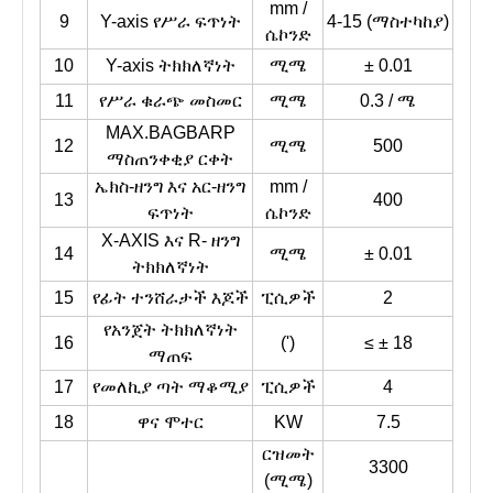
mm /
9
Y-axis የሥራ ፍጥነት
4-15 (ማስተካከያ)
ሴኮንድ
10
Y-axis ትክክለኛነት
ሚሜ
± 0.01
11
የሥራ ቁራጭ መስመር
ሚሜ
0.3 / ሜ
MAX.BAGBARP
12
ሚሜ
500
ማስጠንቀቂያ ርቀት
ኤክስ-ዘንግ እና አር-ዘንግ
mm /
13
400
ፍጥነት
ሴኮንድ
X-AXIS እና R- ዘንግ
14
ሚሜ
± 0.01
ትክክለኛነት
15
የፊት ተንሸራታች እጆች
ፒሲዎች
2
የአንጀት ትክክለኛነት
16
(')
≤ ± 18
ማጠፍ
17
የመለኪያ ጣት ማቆሚያ
ፒሲዎች
4
18
ዋና ሞተር
KW
7.5
ርዝመት
3300
(ሚሜ)