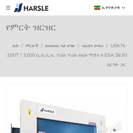
ኢትዮጵያዊ
የምርት ዝርዝር
/
/
/
/
US67k-
ቤት
ምርቶች
በመስመር ላይ ይግዙ
ብሬክን ይጫኑ
100T / 3200 ሲ.ሲ.ሲ.ሲ. ፕሬክ ፕሬክ ብሬክ ማሽን ከ ESA S630
ስርዓት ጋር