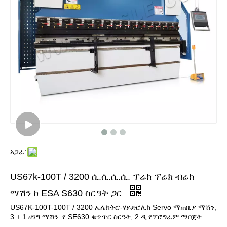
አጋራ:
US67k-100T / 3200 ሲ.ሲ.ሲ.ሲ. ፕሬክ ፕሬክ ብሬክ
ማሽን ከ ESA S630 ስርዓት ጋር
US67K-100T-100T / 3200 ኤሌክትሮ-ሃይድሮሊክ Servo ማጠቢያ ማሽን,
3 + 1 ዘንግ ማሽን. የ SE630 ቁጥጥር ስርዓት, 2 ዲ የፕሮግራም ማበጀት.