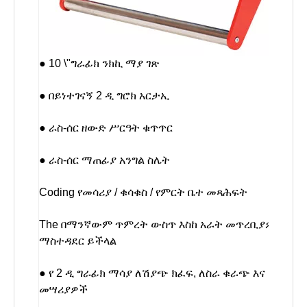
● 10 \"ግራፊክ ንክኪ ማያ ገጽ
● በይነተገናኝ 2 ዲ ግሮክ አርታኢ
● ራስ-ሰር ዘውድ ሥርዓት ቁጥጥር
● ራስ-ሰር ማጠፊያ አንግል ስሌት
Coding የመሳሪያ / ቁሳቁስ / የምርት ቤተ መጻሕፍት
The በማንኛውም ጥምረት ውስጥ እስከ አራት መጥረቢያዎች
ማስተዳደር ይችላል
● የ 2 ዲ ግራፊክ ማሳያ ለሽያጭ ክፈፍ, ለስራ ቁራጭ እና
መሣሪያዎች