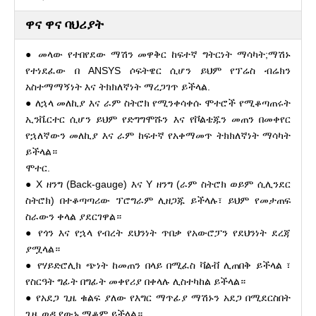
ዋና ዋና ባህሪያት
● መላው የተበየደው ማሽን መዋቅር ከፍተኛ ግትርነት ማሳካት;ማሽኑ
የተነደፈው በ ANSYS ሶፍትዌር ሲሆን ይህም የፕሬስ ብሬክን
አስተማማኝነት እና ትክክለኛነት ማረጋገጥ ይችላል.
● ለኋላ መለኪያ እና ራም ስትሮክ የሚንቀሳቀሱ ሞተሮች የሚቆጣጠሩት
ኢንቬርተር ሲሆን ይህም የድግግሞሹን እና የቮልቴጁን መጠን በመቀየር
የኋለኛውን መለኪያ እና ራም ከፍተኛ የአቀማመጥ ትክክለኛነት ማሳካት
ይችላል።
ሞተር.
● X ዘንግ (Back-gauge) እና Y ዘንግ (ራም ስትሮክ ወይም ሲሊንደር
ስትሮክ) በተቆጣጣሪው ፕሮግራም ሊዘጋጁ ይችላሉ፣ ይህም የመታጠፍ
ስራውን ቀላል ያደርገዋል።
● የጎን እና የኋላ የብረት ደህንነት ጥበቃ የአውሮፓን የደህንነት ደረጃ
ያሟላል።
● የሃይድሮሊክ ጭነት ከመጠን በላይ በሚፈስ ቫልቭ ሊጠበቅ ይችላል ፣
የስርዓት ግፊት በግፊት መቀየሪያ በቀላሉ ሊስተካከል ይችላል።
● የአደጋ ጊዜ ቁልፍ ያለው የእግር ማጥፊያ ማሽኑን አደጋ በሚደርስበት
ጊዜ ወዲያውኑ ማቆም ይችላል።