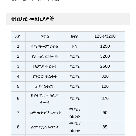
ቴክኒካዊ መለኪያዎች
አይ.
ንጥል
ክፍል
125ቲ/3200
1
የማጣመም ኃይል
kN
1250
2
የታጠፈ ርዝመት
ሚ.ሜ
3200
3
የአምዶች ርቀት
ሚ.ሜ
2600
4
የጉሮሮ ጥልቀት
ሚ.ሜ
320
5
ራም ስትሮክ
ሚ.ሜ
120
ከፍተኛ.የመክፈቻ
6
ሚ.ሜ
370
ቁመት
ሚሜ /
7
ራም ዝቅተኛ ፍጥነት
90
ሰከንድ
ሚሜ /
8
ራም የኋላ ፍጥነት
85
ሰከንድ