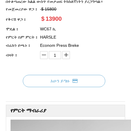
በተቆጣጠረው ክልል ውስጥ የመታጠፍ ትክክለኛነትን ያረጋግጣል።
የመጀመሪያው ዋጋ：
$
15800
$
13900
የቅናሽ ዋጋ：
ሞዴል：
WC67 ኪ
የምርት ስም ምርት：
HARSLE
ብሬክን ይጫኑ：
Econom Press Breke
ብዛት：
አሁን ይግዙ
የምርት ማብራሪያ