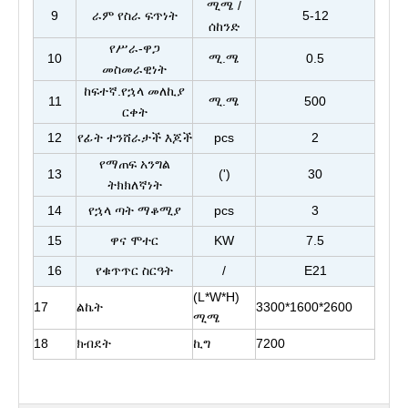
ሚሜ /
9
ራም የስራ ፍጥነት
5-12
ሰከንድ
የሥራ-ዋጋ
10
ሚ.ሜ
0.5
መስመራዊነት
ከፍተኛ.የኋላ መለኪያ
11
ሚ.ሜ
500
ርቀት
12
የፊት ተንሸራታች እጆች
pcs
2
የማጠፍ አንግል
13
(')
30
ትክክለኛነት
14
የኋላ ጣት ማቆሚያ
pcs
3
15
ዋና ሞተር
KW
7.5
16
የቁጥጥር ስርዓት
/
E21
(L*W*H)
17
ልኬት
3300*1600*2600
ሚሜ
18
ክብደት
ኪግ
7200