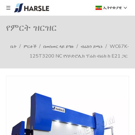
ኢትዮጵያዊ
የምርት ዝርዝር
/
/
/
/
WC67K-
ቤት
ምርቶች
በመስመር ላይ ይግዙ
ብሬክን ይጫኑ
125T3200 NC የሃይድሮሊክ ፕሬስ ብሬክ ከ E21 ጋር