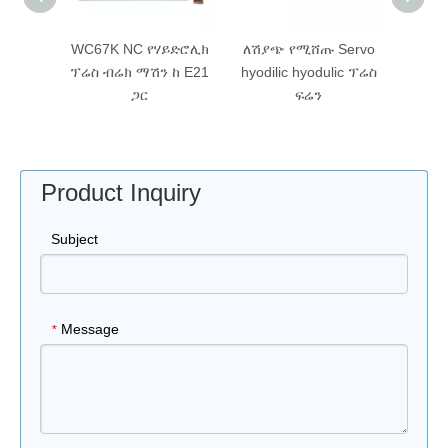
ይድሮሊክ
ለሽያጭ የሚሸጡ Servo
የ CNC ፕሬስ ብሬክ ማሽን
Gen
ከ E21
hyodilic hyodulic ፕሬስ
ለሽያጭ፣የሉህ ብረት
100T/3
ፍሬን
መታጠፊያ ማሽን ከ ESA
Press
S530 ጋር
Product Inquiry
Subject
Message
*