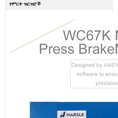
የምርት ዝርዝሮች