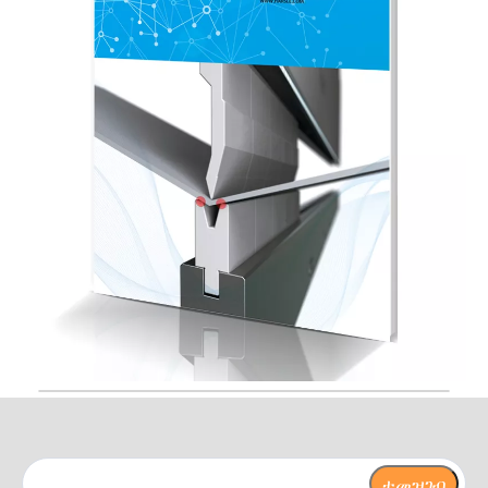
ተመዝገብ