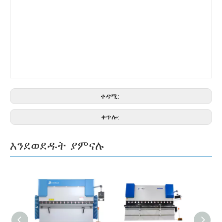
ቀዳሚ:
ቀጥሎ:
እንደወደዱት ያምናሉ