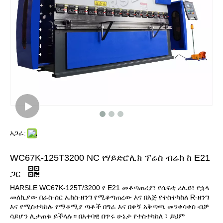
አጋራ:
WC67K-125T3200 NC የሃይድሮሊክ ፕሬስ ብሬክ ከ E21
ጋር
HARSLE WC67K-125T/3200 የ E21 መቆጣጠሪያ፣ የሴፍቲ ሪሌይ፣ የኋላ
መለኪያው በራስ-ሰር ኤክስ-ዘንግ የሚቆጣጠረው እና በእጅ የተስተካከለ R-ዘንግ
እና የሚስተካከሉ የማቆሚያ ጣቶች በግራ እና በቀኝ አቅጣጫ መንቀሳቀስ ብቻ
ሳይሆን ሊታጠቁ ይችላሉ። በአቀባዊ በጥሩ ሁኔታ የተስተካከለ ፣ ይህም