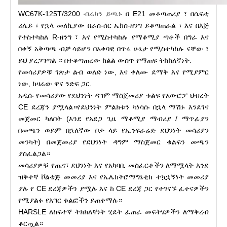
WC67K-125T/3200
ብሬክን ይጫኑ
በ E21 መቆጣጠሪያ ፣ በሴፍቲ
ሪሌይ ፣ የኋላ መለኪያው በራስ-ሰር ኤክስ-ዘንግ ይቆጣጠራል ፣ እና በእጅ
የተስተካከለ R-ዘንግ ፣ እና የሚስተካከሉ የማቆሚያ ጣቶች በግራ እና
በቀኝ አቅጣጫ ብቻ ሳይሆን በአቀባዊ በጥሩ ሁኔታ የሚስተካከሉ ናቸው ፣
ይህ ያረጋግጣል ። በተቆጣጠረው ክልል ውስጥ የማጠፍ ትክክለኛነት.
የመሳሪያዎቹ ገጽታ ልብ ወለድ ነው, እና ቀለሙ ደማቅ እና የሚያምር
ነው, ከዛሬው ዋና ንድፍ ጋር.
አዲሱ የመሳሪያው የደህንነት ዳግም ማስጀመሪያ ቁልፍ የአውሮፓ ህብረት
CE ደረጃን ያሟላል።የደህንነት ምልክቱን ካነሳሱ በኋላ ማሽኑ እንደገና
መጀመር ካለበት (እንደ የአደጋ ጊዜ ማቆሚያ ማብሪያ / ማጥፊያን
በመጫን ወይም በኋለኛው ቦታ ላይ የኢንፍራሬድ ደህንነት መሳሪያን
መንካት) በመጀመሪያ የደህንነት ዳግም ማስጀመር ቁልፍን መጫን
ያስፈልጋል።
መሳሪያዎቹ የጤና፣ ደህንነት እና የአካባቢ መስፈርቶችን ለማሟላት እንደ
ዝቅተኛ ቮልቴጅ መመሪያ እና የኤሌክትሮማግኔቲክ ተኳኋኝነት መመሪያ
ያሉ የ CE ደረጃዎችን ያሟሉ እና ከ CE ደረጃ ጋር የተገናኙ ፈተናዎችን
የሚያልፉ የእግር ቁልፎችን ይጠቀማሉ።
HARSLE ለከፍተኛ ትክክለኛነት ሂደት ፈጠራ መፍትሄዎችን ለማቅረብ
ቆርጧል።