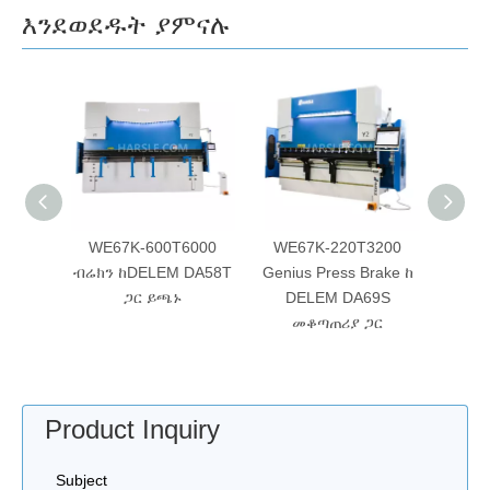
እንደወደዱት ያምናሉ
ም EP
WE67K-600T6000
WE67K-220T3200
WC6
ክትሪክ
ብሬክን ከDELEM DA58T
Genius Press Brake ከ
ኢኮኖሚ
66T ጋር
ጋር ይጫኑ
DELEM DA69S
E21
መቆጣጠሪያ ጋር
Product Inquiry
Subject