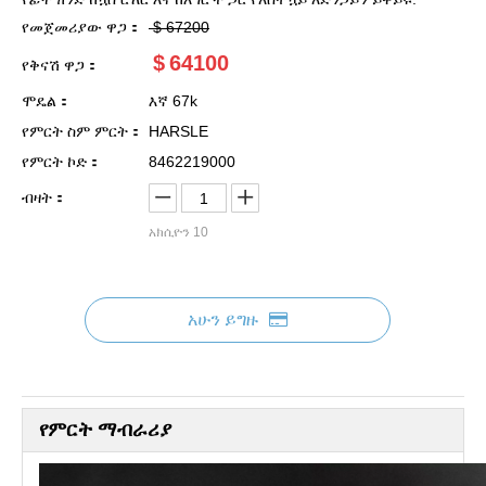
የመጀመሪያው ዋጋ：
$
67200
$
64100
የቅናሽ ዋጋ：
ሞዴል：
እኛ 67k
የምርት ስም ምርት：
HARSLE
የምርት ኮድ：
8462219000
ብዛት：
አክሲዮን
10
አሁን ይግዙ
የምርት ማብራሪያ