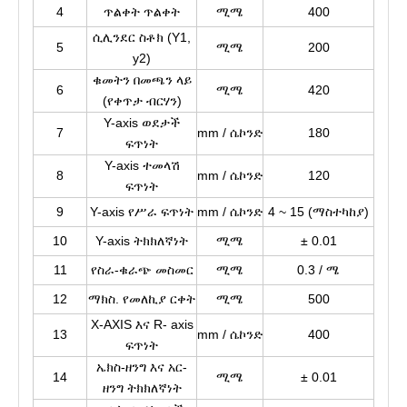
4
ጥልቀት ጥልቀት
ሚሜ
400
ሲሊንደር ስቶክ (Y1,
5
ሚሜ
200
y2)
ቁመትን በመጫን ላይ
6
ሚሜ
420
(የቀጥታ ብርሃን)
Y-axis ወደታች
7
mm / ሴኮንድ
180
ፍጥነት
Y-axis ተመላሽ
8
mm / ሴኮንድ
120
ፍጥነት
9
Y-axis የሥራ ፍጥነት
mm / ሴኮንድ
4 ~ 15 (ማስተካከያ)
10
Y-axis ትክክለኛነት
ሚሜ
± 0.01
11
የስራ-ቁራጭ መስመር
ሚሜ
0.3 / ሜ
12
ማክስ. የመለኪያ ርቀት
ሚሜ
500
X-AXIS እና R- axis
13
mm / ሴኮንድ
400
ፍጥነት
ኤክስ-ዘንግ እና አር-
14
ሚሜ
± 0.01
ዘንግ ትክክለኛነት