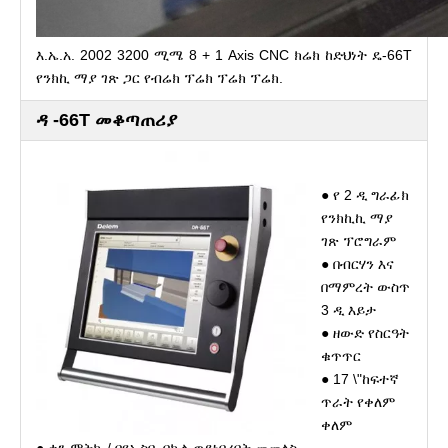
እ.ኤ.አ. 2002 3200 ሚሜ 8 + 1 Axis CNC ክሬክ ከድህነት ዴ-66T
የንክኪ ማያ ገጽ ጋር የብሬክ ፕሬክ ፕሬክ ፕሬክ.
ዳ -66T መቆጣጠሪያ
● የ 2 ዲ ግራፊክ
የንክኪኪ ማያ
ገጽ ፕሮግራም
● በብርሃን እና
በማምረት ውስጥ
3 ዲ እይታ
● ዘውድ የስርዓት
ቁጥጥር
● 17 \"ከፍተኛ
ጥራት የቀለም
ቀለም