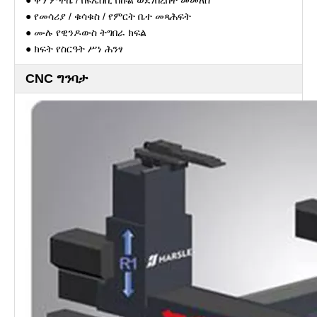
● ቀን ምትኬ / በዩኤስቢ በኩል ወደነበረበት መመለስ
● የመሳሪያ / ቁሳቁስ / የምርት ቤተ መጻሕፍት
● ሙሉ የዊንዶውስ ትግበራ ክፍል
● ክፍት የስርዓት ሥነ ሕንፃ
CNC ግንባታ