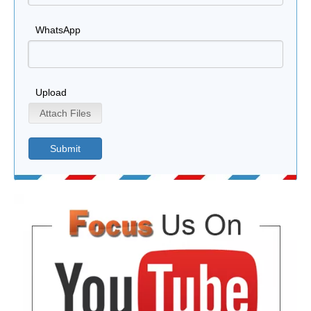
WhatsApp
Upload
Attach Files
Submit