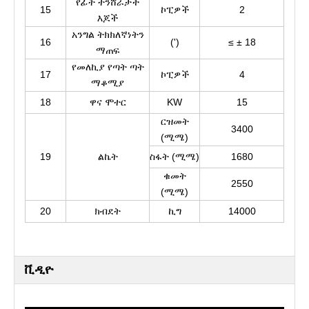
የፊት ተንሸራታች
15
ኮፒዎች
2
እጆች
አንግል ትክክለኛነትን
16
(')
≤ ± 18
ማጠፍ
የመለኪያ የጣት ጣት
17
ኮፒዎች
4
ማቆሚያ
18
ዋና ሞተር
KW
15
ርዝመት
3400
(ሚሜ)
19
ልኬት
ስፋት (ሚሜ)
1680
ቁመት
2550
(ሚሜ)
20
ክብደት
ኪግ
14000
ቪዲዮ