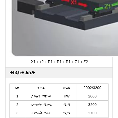
X1 + x2 + R1 + R1 + R1 + Z1 + Z2
ቴክኒካዊ ልኬት
አይ.
ንጥል
ክፍል
2002/3200
1
ኃይልን ማሸነፍ
KW
2000
2
ርዝመት ማጠፍ
ሚሜ
3200
3
አምዶች ርቀት
ሚሜ
2700