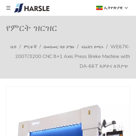
ኢትዮጵያዊ
የምርት ዝርዝር
/
/
/
/
WE67K-
ቤት
ምርቶች
በመስመር ላይ ይግዙ
ብሬክን ይጫኑ
200T/3200 CNC 8+1 Axis Press Breke Machine with
DA-66T ከቻይና ለሽያጭ