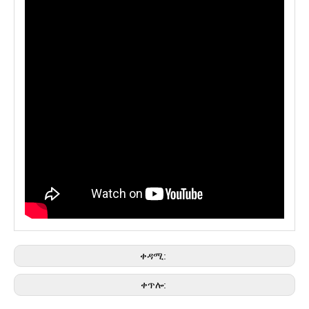
ቀዳሚ:
ቀጥሎ: