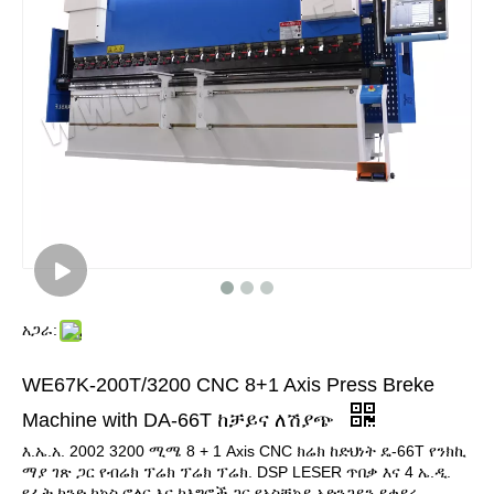
አጋራ:
WE67K-200T/3200 CNC 8+1 Axis Press Breke
Machine with DA-66T ከቻይና ለሽያጭ
እ.ኤ.አ. 2002 3200 ሚሜ 8 + 1 Axis CNC ክሬክ ከድህነት ዴ-66T የንክኪ
ማያ ገጽ ጋር የብሬክ ፕሬክ ፕሬክ ፕሬክ. DSP LESER ጥበቃ እና 4 ኤ.ዲ.
የፊት ክንድ ከኳስ ሮለር እና ከእግሮች ጋር የአስቸኳይ አድንጋይን ይቀይሩ.