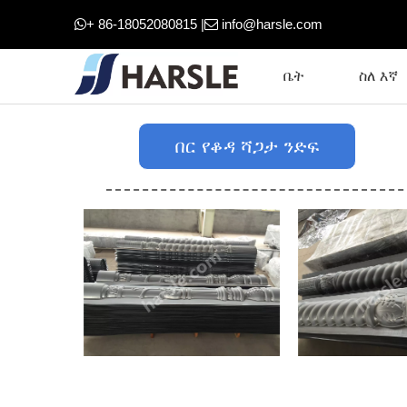
+ 86-18052080815 |
info@harsle.com


ቤት
ስለ እኛ
በር የቆዳ ሻጋታ ንድፍ