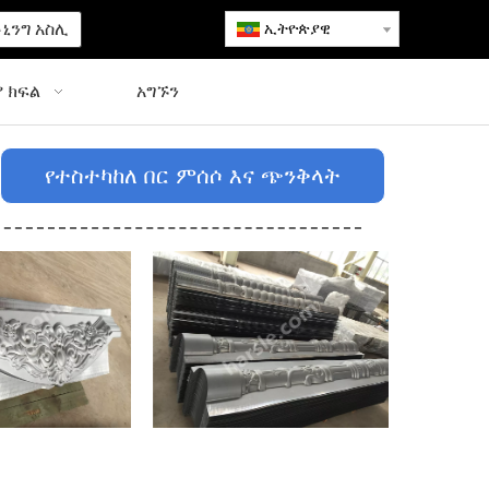
ኒንግ አስሊ
ኢትዮጵያዊ
 ክፍል
አግኙን
የተስተካከለ በር ምሰሶ እና ጭንቅላት