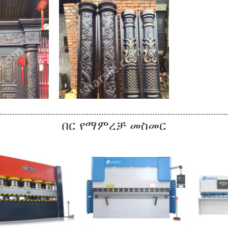
በር የማምረቻ መስመር