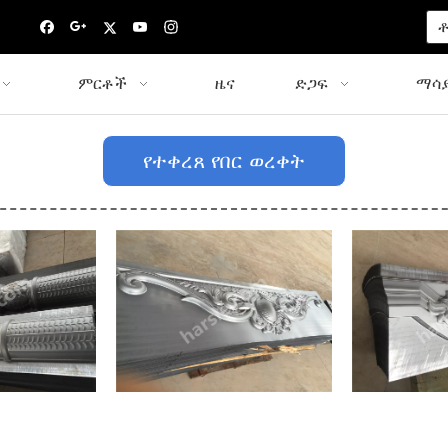
ቶ
ምርቶች
ዜና
ድጋፍ
ማሳያ
የተቀረጸ የበር ወረቀት