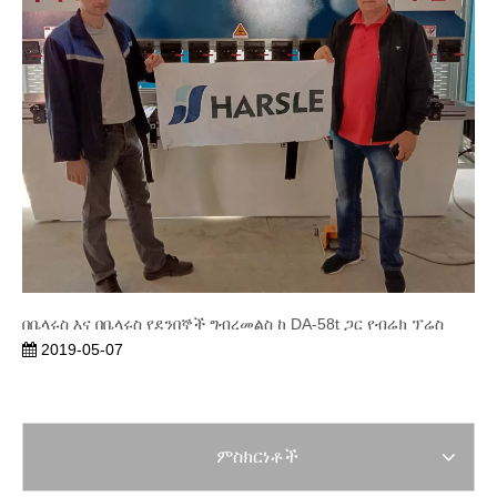
በቤላሩስ እና በቤላሩስ የደንበኞች ግብረመልስ ከ DA-58t ጋር የብሬክ ፕሬስ
2019-05-07
ምስክርነቶች