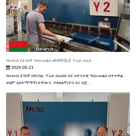
የቤላሩስ የደንበኛ ግብረመልስ ለHARSLE ፕሬስ ብሬክ
2024-05-21
የቤላሩስ ደንበኛ በሃርስሌ ፕሬስ ብሬክስ ላይ አዎንታዊ ግብረመልስ ሰጥተዋል,
ይህም አስተማማኝነታቸውን, ትክክለኛነትን እና እጅ...