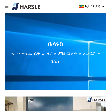
ኢትዮጵያዊ
ቤላሩስ
የአሁኑ ሥፍራ:
ቤት
»
ዜና
»
ምስክርነቶች
»
አውሮፓ
»
ቤላሩስ