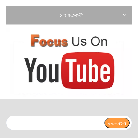
ምስክርነቶች
ተመዝገብ