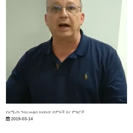
የአሜሪካ ግብረመልስ ስብስብ፡ ድምጾች እና ምክሮች
2019-03-14