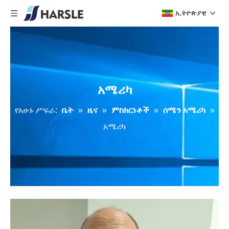
ኢትዮጵያዊ
አሜሪካ
የአሁኑ ሥፍራ:
ቤት
»
ዜና
»
ምስክርነቶች
»
ሰሜን አሜሪካ
»
አሜሪካ