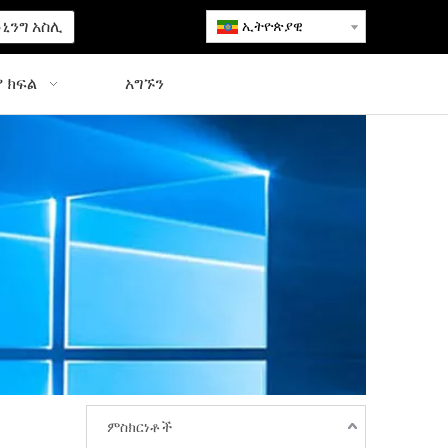
ኒንግ አስሊ
ኢትዮጵያዊ
 ክፍል
አግኙን
ምስክርነቶች