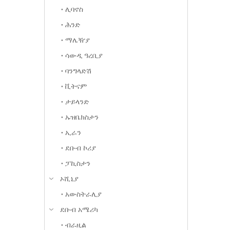
ሊባኖስ
ሕንድ
ማሌዥያ
ሳውዲ ዓረቢያ
ባንግላድሽ
ቪትናም
ታይላንድ
ኡዝቤክስታን
ኢራን
ደቡብ ኮሪያ
ፓኪስታን
ኦሺኒያ
አውስትራሊያ
ደቡብ አሜሪካ
ብራዚል