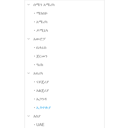
ሰሜን አሜሪካ
ሜክስኮ
አሜሪካ
ዶሚኒካ
አውሮፓ
ቤላሩስ
ጀርመን
ግሪክ
አፍሪካ
ናይጄሪያ
አልጄሪያ
ኡጋንዳ
ኢትዮጵያ
እስያ
UAE