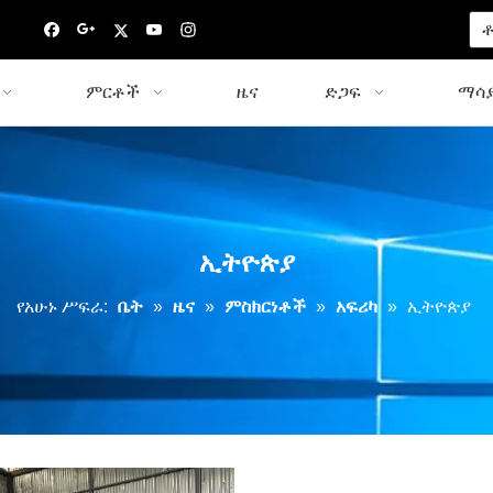
ቶ
ምርቶች
ዜና
ድጋፍ
ማሳያ
ኢትዮጵያ
የአሁኑ ሥፍራ:
ቤት
»
ዜና
»
ምስክርነቶች
»
አፍሪካ
»
ኢትዮጵያ