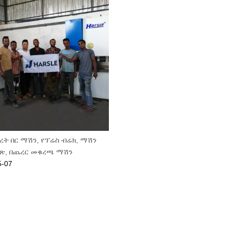
ት በር ማሽን, የፕሬስ ብሬክ, ማሽን
ርጽ, በጨረር መቁረጫ ማሽን
5-07