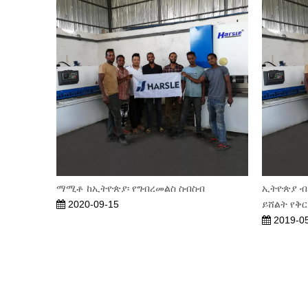
ማሚቶ ከኢትዮጵያ፡ የግብረመልስ ስብስብ
ኢትዮጵያ ብረ
2020-09-15
ይሸልት የቅ
2019-0