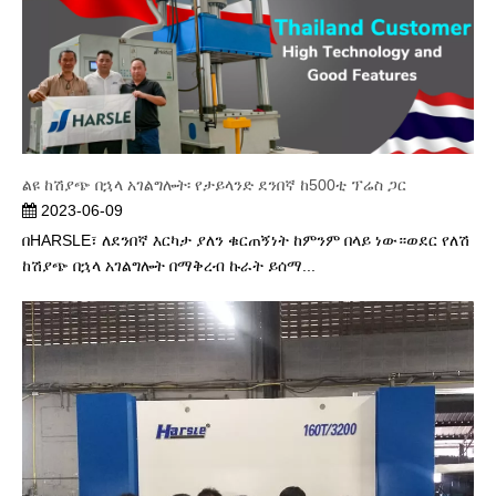
ልዩ ከሽያጭ በኋላ አገልግሎት፡ የታይላንድ ደንበኛ ከ500ቲ ፕሬስ ጋር
2023-06-09
በHARSLE፣ ለደንበኛ እርካታ ያለን ቁርጠኝነት ከምንም በላይ ነው።ወደር የለሽ
ከሽያጭ በኋላ አገልግሎት በማቅረብ ኩራት ይሰማ...