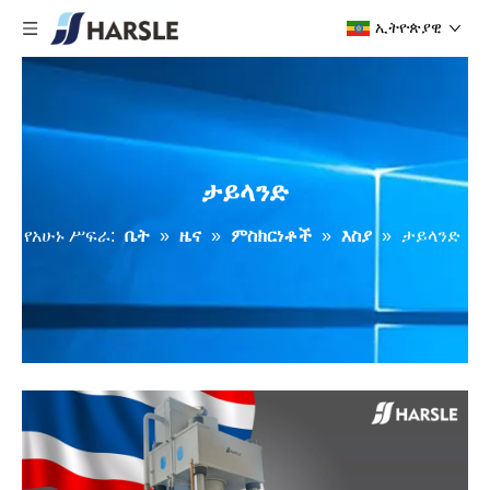
ኢትዮጵያዊ
ታይላንድ
የአሁኑ ሥፍራ:
ቤት
»
ዜና
»
ምስክርነቶች
»
እስያ
»
ታይላንድ