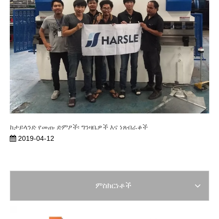
ከታይላንድ የመጡ ድምፆች፡ ግንዛቤዎች እና ነጸብራቆች
2019-04-12
ምስክርነቶች