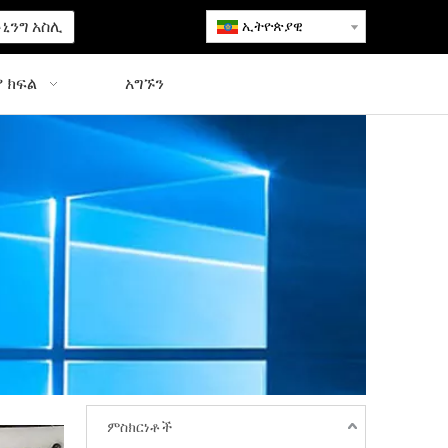
ኒንግ አስሊ
ኢትዮጵያዊ
 ክፍል
አግኙን
ምስክርነቶች