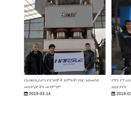
የኡዝቤኪስታን የደንበኞች ድምጾች፡ የበር አስመሳይ
የኛን የፕሬ
መፍትሄዎችን መገምገም
አስተያየት
2019-03-14
2019-0