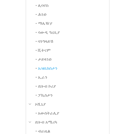
ሊባኖስ
ሕንድ
ማሌዥያ
ሳውዲ ዓረቢያ
ባንግላድሽ
ቪትናም
ታይላንድ
ኡዝቤክስታን
ኢራን
ደቡብ ኮሪያ
ፓኪስታን
ኦሺኒያ
አውስትራሊያ
ደቡብ አሜሪካ
ብራዚል