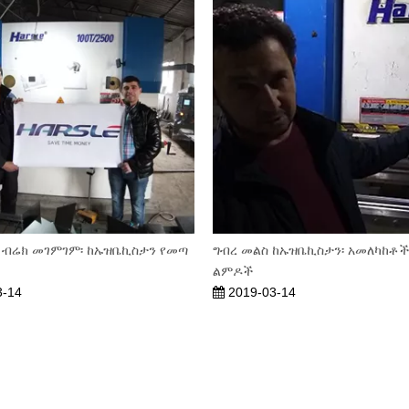
ስ ብሬክ መገምገም፡ ከኡዝቤኪስታን የመጣ
ግብረ መልስ ከኡዝቤኪስታን፡ አመለካከቶች
ልምዶች
3-14
2019-03-14