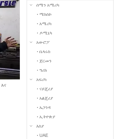
ሰሜን አሜሪካ
ሜክስኮ
አሜሪካ
ዶሚኒካ
አውሮፓ
ቤላሩስ
ጀርመን
ግሪክ
አፍሪካ
 እና
ናይጄሪያ
አልጄሪያ
ኡጋንዳ
ኢትዮጵያ
እስያ
UAE