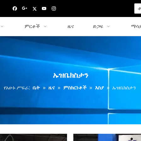
ቶ
ምርቶች
ዜና
ድጋፍ
ማሳያ
ኡዝቤክስታን
የአሁኑ ሥፍራ:
ቤት
»
ዜና
»
ምስክርነቶች
»
እስያ
»
ኡዝቤክስታን